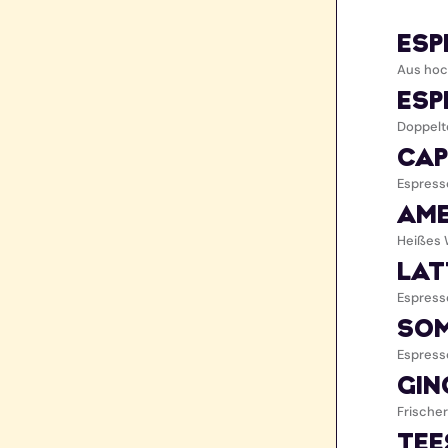
ESP
Aus hoc
ESP
Doppelt
CAP
Espress
AME
Heißes 
LAT
Espress
SOM
Espresso
GIN
Frischer
TEE