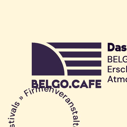
Das
BELG
Ersc
ivals » Firmenveranstaltungen » Events »
Atmo