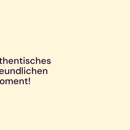
thentisches
reundlichen
Moment!